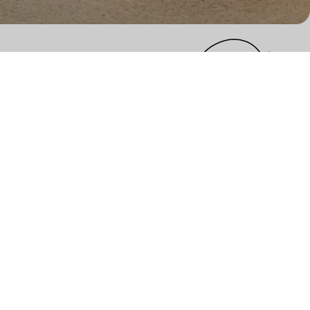
next
zelebrierten.